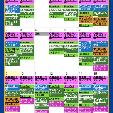
タンプラリ
タンプラリ
タンプラリ
タンプラリ
タンプラリ
タンプラリ
ー
ー
ー
ー
ー
ー
🆓 ﾌﾞﾗｯｸｼﾞｬ
FreeRoll
FreeRoll
FreeRoll
ﾌﾞﾗｯｸｼﾞｬｯｸ
バカラ絞り
ｯｸ Switch
大会21+3
王
🍻Jポイント
🍻DEEPSTA
🍻ミスバン
無料大会
バウンティ
CK
with JUSO
FreeRoll
第2回KBPC
うまいもん
P/BSOP👊
サテ
1Kトナメ
1Kトナメ
🍻P1xスポ
杯 Deluxe
1Kトナメ
ニチxJUSO
🍻P1xスポ
🍻たこぽト
PxB.S.O.P.
ニチxJUSO
ナメ🐙
PxB.S.O.P.
1Kトナメ
2
3
4
5
6
7
8
🌻夏祭りス
🌻夏祭りス
店休
🌻夏祭りス
🌻夏祭りス
🌻夏祭りス
🌻夏祭りス
タンプラリ
タンプラリ
タンプラリ
タンプラリ
タンプラリ
タンプラリ
ー
ー
ー
ー
ー
ー
アイテムリ
FreeRoll
FreeRoll
FreeRoll
👑リング王
ﾌﾞﾗｯｸｼﾞｬｯｸ
ング王👑
👑ディーラ
大会
🍻ミスバン
第2回KBPC
🍻Jポイント
ーズチョイ
FreeRoll-MI
with JUSO
サテ
トーナメン
🍻P1xスポ
ス
X [Stud]
P/B.S.O.P.
ト
ニチxJUSO
1Kトナメ
👊
FreeRoll
PxB.S.O.P.
🍻RankUP
1Kトナメ
1Kトナメ
🍻DEEPSTA
🍻[DEEP] た
🍻[DEEP] チ
CK
こぽトナメ
キチキトナ
🐙
メ🐔
1Kトナメ
🌞サマーキ
ャンペーン
9
10
11
12
13
14
15
🌻夏祭りス
🌻夏祭りス
🌻夏祭りス
🌻夏祭りス
🌻夏祭りス
🌻夏祭りス
🌻夏祭りス
タンプラリ
タンプラリ
タンプラリ
タンプラリ
タンプラリ
タンプラリ
タンプラリ
ー
ー
ー
ー
ー
ー
ー
バカラ絞り
FreeRoll
アルティメ
FreeRoll
十三の日
バカラ絞り
アイテムリ
王
ット大会
王
ング王👑
🍻Jポイント
🍻Jポイント
FreeRoll
うまいもん
バウンティ
FreeRoll-MI
トーナメン
FreeRoll
第2回KBPC
🍻ミスバン
杯 Deluxe
X [FLO]
ト
サテ
1Kトナメ
with JUSO
🍻1week pa
🍻P1xスポ
うまいもん
1Kトナメ
P/B.S.O.P.
ss Tournam
🍻[DEEP] チ
🌞サマーキ
ニチxJUSO
杯🍴鴻福様
👊
ent
キチキトナ
ャンペーン
🌞サマーキ
PxB.S.O.P.
メ🐔
🍻DEEPSTA
ャンペーン
1Kトナメ
1Kトナメ
🌞サマーキ
CK
🌞サマーキ
🌞サマーキ
🌞サマーキ
ャンペーン
ャンペーン
🌞サマーキ
ャンペーン
ャンペーン