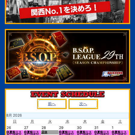
前へ
次へ
8
月
2026
日
月
火
水
木
金
土
26
27
28
29
30
31
1
🌻夏祭りス
🌻夏祭りス
店休
🌻夏祭りス
🌻夏祭りス
🌻夏祭りス
🌻夏祭りス