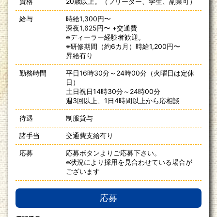
資格
20歳以上。（フリーター、学生、副業可）
給与
時給1,300円〜
深夜1,625円〜 +交通費
※ディーラー経験者歓迎。
※研修期間（約6カ月）時給1,200円〜
昇給有り
勤務時間
平日16時30分～24時00分（火曜日は定休
日）
土日祝日14時30分～24時00分
週3回以上、1日4時間以上から応相談
待遇
制服貸与
諸手当
交通費支給有り
応募
応募ボタンよりご応募下さい。
※状況により採用を見合わせている場合が
ございます
応募